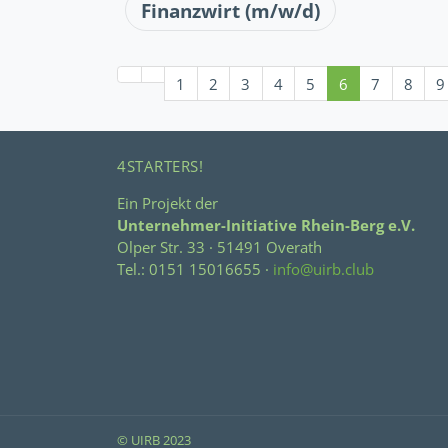
Finanzwirt (m/w/d)
1
2
3
4
5
6
7
8
9
4STARTERS!
Ein Projekt der
Unternehmer-Initiative Rhein-Berg e.V.
Olper Str. 33 · 51491 Overath
Tel.: 0151 15016655 ·
info@uirb.club
© UIRB 2023