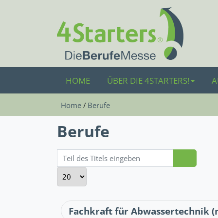
HOME
ÜBER DIE 4STARTERS!
A
Home
Berufe
Berufe
Teil des Titels eingeben
Anzeige #
Fachkraft für Abwassertechnik 