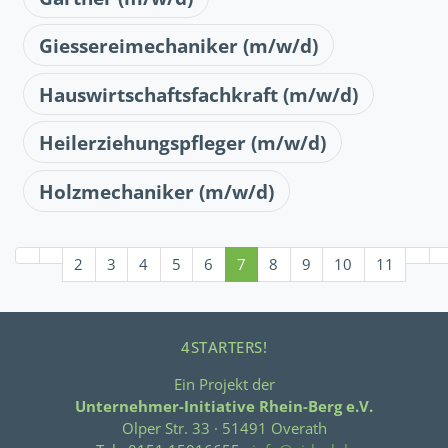
Giessereimechaniker (m/w/d)
Hauswirtschaftsfachkraft (m/w/d)
Heilerziehungspfleger (m/w/d)
Holzmechaniker (m/w/d)
Seite 7 von 13
2
3
4
5
6
7
8
9
10
11
4STARTERS!
Ein Projekt der
Unternehmer-Initiative Rhein-Berg e.V.
Olper Str. 33 · 51491 Overath