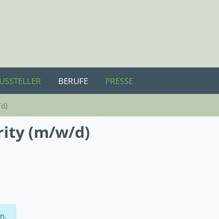
USSTELLER
BERUFE
PRESSE
/d)
ri­ty (m/w/d)
n.