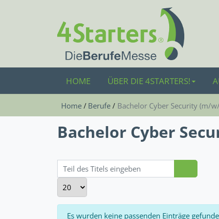
HOME
ÜBER DIE 4STARTERS!
A
Home
Berufe
Bachelor Cy­ber Se­cu­ri­ty (m/w
Bachelor Cy­ber Se­cu­
Teil des Titels eingeben
Anzeige #
Information
Es wurden keine passenden Einträge gefunde