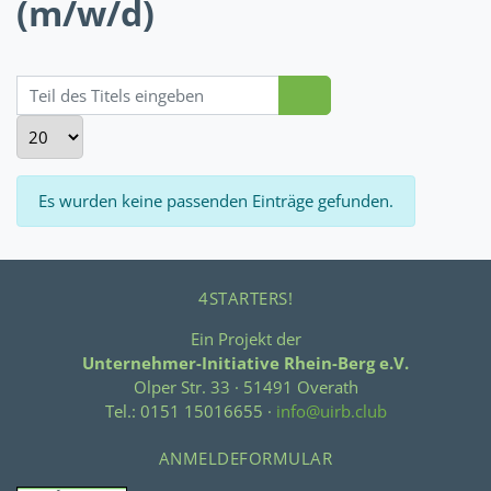
(m/w/d)
Teil des Titels eingeben
Anzeige #
Information
Es wurden keine passenden Einträge gefunden.
4STARTERS!
Ein Projekt der
Unternehmer-Initiative Rhein-Berg e.V.
Olper Str. 33 · 51491 Overath
Tel.: 0151 15016655 ·
info@uirb.club
ANMELDEFORMULAR