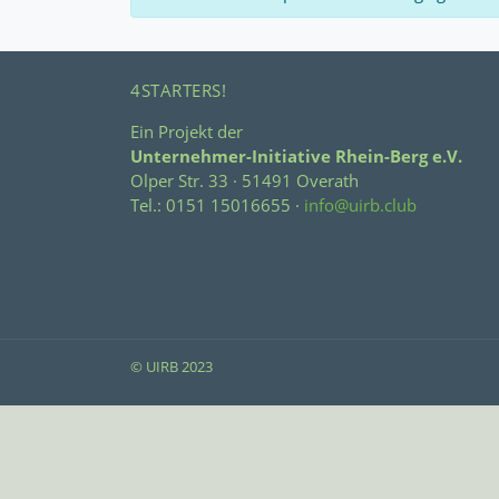
4STARTERS!
Ein Projekt der
Unternehmer-Initiative Rhein-Berg e.V.
Olper Str. 33 · 51491 Overath
Tel.: 0151 15016655 ·
info@uirb.club
© UIRB 2023