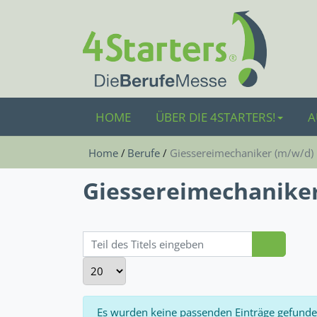
HOME
ÜBER DIE 4STARTERS!
A
Home
Berufe
Giessereimechaniker (m/w/d)
Giessereimechanike
Teil des Titels eingeben
Anzeige #
Information
Es wurden keine passenden Einträge gefunde