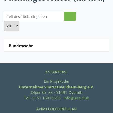
Teil des Titels eingeben
Anzeige #
Bundeswehr
4STARTERS!
Ein Projekt der
Unternehmer-Initiative Rhein-Berg e.V.
Olper Str. 33 · 51491 Overath
Tel.: 0151 15016655 ·
info@uirb.club
ANMELDEFORMULAR